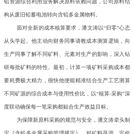
铅资源综合利用业务解决原料依赖问题，公司原料结
构从废旧铅
蓄
电池
转向
含铅多金属物料。
面对全新的成本核算要求，潘文涛以
“归零”心态
从头学起
。
他
主动向财务同事请教成本测算逻辑，向
生产同事了解不同矿料、元素对生产的影响，深入钻
研每批矿料的特性。
最初，计算一项
矿料采购成本
都
要耗费极大精力
，
很快他便能
精准结合生产工艺测算
不同矿源的综合成本与使用性价比，
以
“核算-采购”深
度联动确保每一笔采购都贴合生产效益目标。
为保障新原料采购的规范与安全，
潘文涛
牵头制
定《含铅多金属采购管理规定》，对矿料寻源、定价