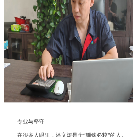
专业与坚守
在很多人眼里，潘文涛是个
“锱铢必较”的人。