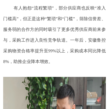
有人
抱怨
“流程繁琐”，
部分
供应商也反映
“准入
门槛高”
，
但正是这种
“繁琐”和“门槛”，筛除
信誉差、
服务弱的合作方
的
同时吸引了更多优秀
供应商
前来
参
与，采购
工作
进入良性竞争轨道。一年后，
安徽鲁控
采购物资合格率提升至
99%以上，采购成本同比降低
8%
，
助推
企业降本增效。