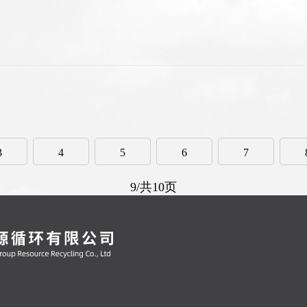
3
4
5
6
7
9/共10页