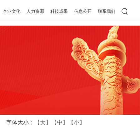
企业文化
人力资源
科技成果
信息公开
联系我们
字体大小：
【大】
【中】
【小】