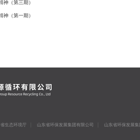
大精神（第三期）
大精神（第一期）
|
|
东省生态环境厅
山东省环保发展集团有限公司
山东省环保发展集