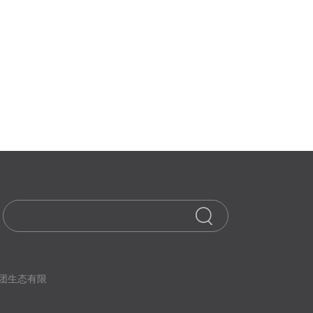
团生态有限