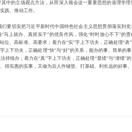
穿其中的立场观点方法，从而深入领会这一重要思想的道理学理
导实践、推动工作。
我们要切实把习近平新时代中国特色社会主义思想贯彻落实到党
“马上就办、真抓实干”的优良作风，强化“时时放心不下”的责
高站位、高标准、高要求；着力在“实”字上下功夫，正确处理“表
”字上下功夫，正确处理“快”与“好”的关系，能办的事、简单的
法持续办；着力在“真”字上下功夫，正确处理“显绩”与“潜绩”
着、得实惠的实事，又做为后人作铺垫、打基础、利长远的好事