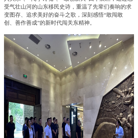
受气壮山河的山东移民史诗，重温了先辈们奏响的求
变图存、追求美好的奋斗之歌，深刻感悟“敢闯敢
创、善作善成”的新时代闯关东精神。